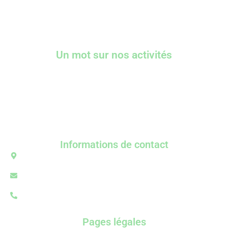
Un mot sur nos activités
Chez Aventures Hérault, nous faisons notre maximum
pour vous faire passer un bon moment et vous faire
découvrir l’aventure verticale sous un autre angle.
Repartez avec d’excellents souvenirs en famille ou entre
amis !
Informations de contact
D108E8, 34190 Saint-Bauzille-de-Putois​
aventures.herault@gmail.com
06 20 53 81 80
Pages légales